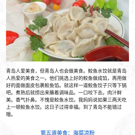
青岛人爱美食，但青岛人也会做美食。鲛鱼水饺就是青岛
人热爱的美食之一。他们挑选上好的鲛鱼做成馅，再用做
好的面做面皮包裹鲛鱼馅。就这样一道鲛鱼饺子只等下锅
吧。煮熟后就捞出来蘸着调味品。一口咬下去。肉汁鲜
美。香气扑鼻。不愧是鲛鱼水饺。我妈妈说如果三两天吃
上一顿鲛鱼水饺。这日子过得幸福。到了青岛不能错过
哦。
第五道美食：海菜凉粉