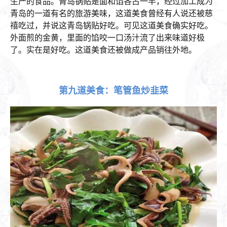
生产的食品。青岛锅贴是面和馅各占一半，经过加工成为
青岛的一道有名的旅游美味，这道美食曾经有人说还被慈
禧吃过，并说这青岛锅贴好吃。可见这道美食确实好吃。
外面煎的金黄，里面的馅咬一口汤汁流了出来味道好极
了。实在是好吃。这道美食还被做成产品销往外地。
第九道美食：笔管鱼炒韭菜